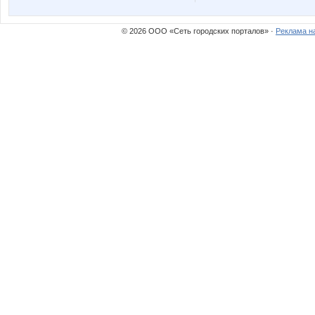
karina-kiss
knadya
© 2026 ООО «Сеть городских порталов» ·
Реклама н
olga 5289
oves07
божена
маняш
Домашний уют
ДЖИНС
Кыся Заина
КСЕни