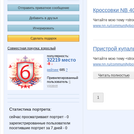
Gala N
HOLLY 
Отправить приватное сообщение
Кроссовки NB 40
Добавить в друзья
Читайте мою тему <stro
www.nn.ru/community/pok
Игнорировать
MACKOTT
MamaN
Сделать подарок
Пристрой купал
Совместная покупка: взрослый
Nice-looking
Noriko
популярность:
Читайте мою тему <str
32219 место
-8 ↓
www.nn.ru/community/pok
рейтинг
685
?
Читать полностью
Привилегированный
пользователь
6
Svetik1975
Taisiya
уровня
1
Статистика портрета:
anaida
anniiss
сейчас просматривают портрет - 0
зарегистрированные пользователи
посетившие портрет за 7 дней - 0