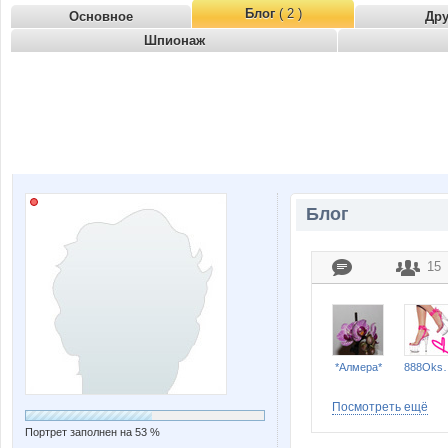
Блог
( 2 )
Основное
Др
Шпионаж
Блог
15
*Алмера*
888O
Посмотреть ещё
Портрет заполнен на 53 %